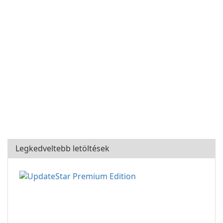
Legkedveltebb letöltések