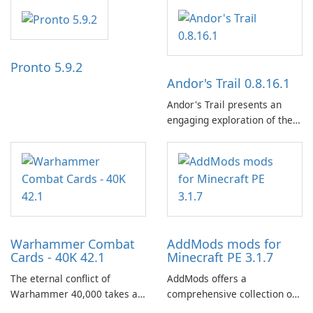
independence, open debate,
and a liberal outlook that
embraces diverse opinion.
Pronto 5.9.2
Andor's Trail 0.8.16.1
Andor's Trail presents an
engaging exploration of the
fantasy world of Dhayavar,
centered around the pursuit
of your brother, Andor,
through a quest-driven
narrative inspired by classic
role-playing games.
Warhammer Combat
AddMods mods for
Cards - 40K 42.1
Minecraft PE 3.1.7
The eternal conflict of
AddMods offers a
Warhammer 40,000 takes a
comprehensive collection of
new turn in Warhammer
add-ons for Minecraft PE,