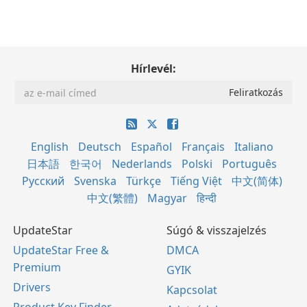
Hírlevél:
English
Deutsch
Español
Français
Italiano
日本語
한국어
Nederlands
Polski
Português
Русский
Svenska
Türkçe
Tiếng Việt
中文(简体)
中文(繁體)
Magyar
हिन्दी
UpdateStar
Súgó & visszajelzés
UpdateStar Free &
DMCA
Premium
GYIK
Drivers
Kapcsolat