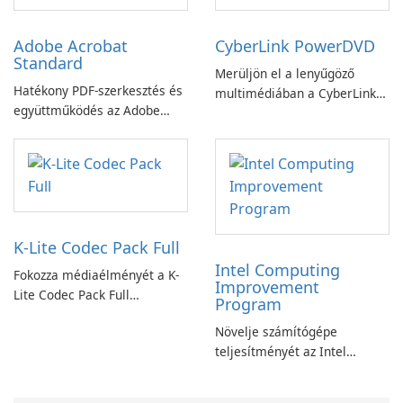
Adobe Acrobat
CyberLink PowerDVD
Standard
Merüljön el a lenyűgöző
Hatékony PDF-szerkesztés és
multimédiában a CyberLink
együttműködés az Adobe
PowerDVD-vel
Acrobat Standard
alkalmazással.
K-Lite Codec Pack Full
Intel Computing
Fokozza médiaélményét a K-
Improvement
Lite Codec Pack Full
Program
segítségével!
Növelje számítógépe
teljesítményét az Intel
számítástechnika-fejlesztési
programjával