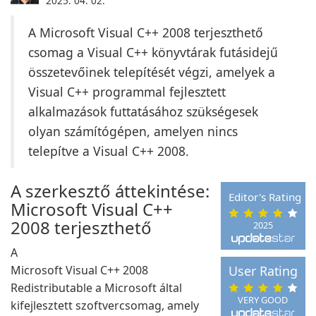
2025. 04. 02.
A Microsoft Visual C++ 2008 terjeszthető
csomag a Visual C++ könyvtárak futásidejű
összetevőinek telepítését végzi, amelyek a
Visual C++ programmal fejlesztett
alkalmazások futtatásához szükségesek
olyan számítógépen, amelyen nincs
telepítve a Visual C++ 2008.
A szerkesztő áttekintése:
Editor's Rating
Microsoft Visual C++
2008 terjeszthető
2025
A
Microsoft Visual C++ 2008
User Rating
Redistributable a Microsoft által
VERY GOOD
kifejlesztett szoftvercsomag, amely