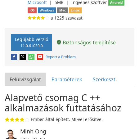
Microsoft
❘
5MB
❘
Ingyenes szoftver
Android
iOS
Windows
Mac
Linux
a
1225
szavazat
Legújabb verzió
Biztonságos telepítése
11.0.61030.0
Report a Problem
Felülvizsgálat
Paraméterek
Szerkeszt
Alapvető csomag C ++
alkalmazások futtatásához
Ember által épített. MI-vel erősítve.
Minh Ong