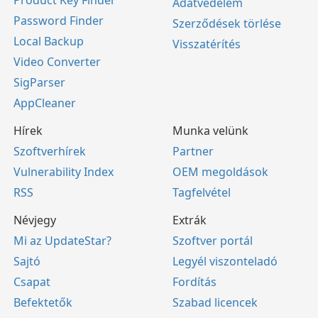
Product Key Finder
Adatvédelem
Password Finder
Szerződések törlése
Local Backup
Visszatérítés
Video Converter
SigParser
AppCleaner
Hírek
Munka velünk
Szoftverhírek
Partner
Vulnerability Index
OEM megoldások
RSS
Tagfelvétel
Névjegy
Extrák
Mi az UpdateStar?
Szoftver portál
Sajtó
Legyél viszonteladó
Csapat
Fordítás
Befektetők
Szabad licencek