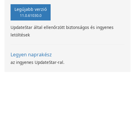
Legújabb verzió
11.0.61030.0
UpdateStar által ellenőrzött biztonságos és ingyenes
letöltések
Legyen naprakész
az ingyenes UpdateStar-ral.